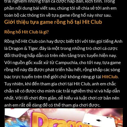
trải nghiệm những trận cá cược hấp dẫn, kịch tính. Trong
phần nội dung bài viết sau, chúng tôi sẽ chia sẻ tới anh em
toàn bộ các thông tin về tựa game rồng hổ này như sau.
Giới thiệu tựa game rồng hổ tại Hit Club
Rồng hổ Hit Club là gì?
Rồng hổ Hit Club còn hay được biết tới với tên gọi tiếng Anh
là Dragon & Tiger. đây là một trong những trò chơi cá cược
đổi thưởng hấp dẫn có trên nền tảng trực tuyến hiện nay.
Với nguồn gốc xuất xứ từ Campuchia, cho tới nay, tựa game
rồng hổ này đã được phát triển hầu hết, rộng khắp các sòng
bạc trực tuyến trên thế giới chứ không riêng gì tại
HitClub
.
Tuy nhiên, khi đến tham gia chơi tại Hit Club, anh em chắc
chắn sẽ có được cho mình các trải nghiệm thú vị và hấp dẫn
nhất. Với lối chơi đơn giản, dễ hiểu và luật chơi cơ bản nên
anh em rất dễ dàng để có thể tham gia chơi được.