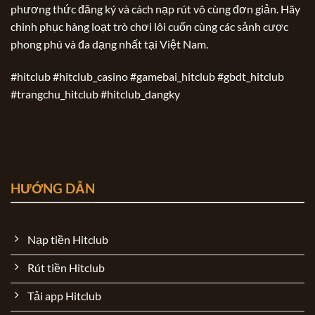
phương thức đăng ký và cách nạp rút vô cùng đơn giản. Hãy
chinh phục hàng loạt trò chơi lôi cuốn cùng các sảnh cược
phong phú và đa dạng nhất tại Việt Nam.
#hitclub #hitclub_casino #gamebai_hitclub #gbdt_hitclub
#trangchu_hitclub #hitclub_dangky
HƯỚNG DẪN
Nạp tiền Hitclub
Rút tiền Hitclub
Tải app Hitclub