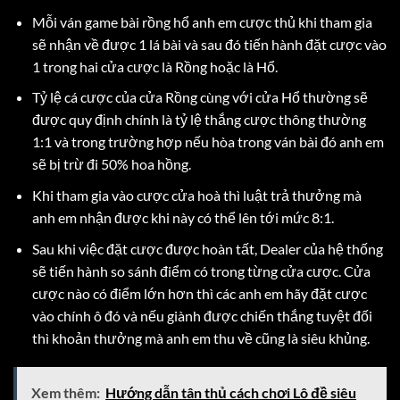
Mỗi ván game bài rồng hổ anh em cược thủ khi tham gia
sẽ nhận về được 1 lá bài và sau đó tiến hành đặt cược vào
1 trong hai cửa cược là Rồng hoặc là Hổ.
Tỷ lệ cá cược của cửa Rồng cùng với cửa Hổ thường sẽ
được quy định chính là tỷ lệ thắng cược thông thường
1:1 và trong trường hợp nếu hòa trong ván bài đó anh em
sẽ bị trừ đi 50% hoa hồng.
Khi tham gia vào cược cửa hoà thì luật trả thưởng mà
anh em nhận được khi này có thể lên tới mức 8:1.
Sau khi việc đặt cược được hoàn tất, Dealer của hệ thống
sẽ tiến hành so sánh điểm có trong từng cửa cược. Cửa
cược nào có điểm lớn hơn thì các anh em hãy đặt cược
vào chính ô đó và nếu giành được chiến thắng tuyệt đối
thì khoản thưởng mà anh em thu về cũng là siêu khủng.
Xem thêm:
Hướng dẫn tân thủ cách chơi Lô đề siêu