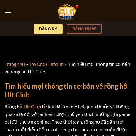
Skip
to
content
ĐĂNG KÝ
ĐĂNG NHẬP
Trang chủ
»
Trò Chơi Hitclub
»
Tìm hiểu mọi thông tin cơ bản
về rồng hổ Hit Club
Tìm hiểu mọi thông tin cơ bản về rồng hổ
Hit Club
Rồng hổ
Hit Club
từ lâu đã là game bài quen thuộc và không
quá xa lạ đối với anh em cược thủ yêu thích những tựa game
bài đổi thưởng online. Theo thời gian, rồng hổ đã dần trở
thành một điểm đến dành riêng cho các anh em muốn được