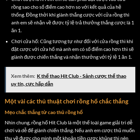
rồng sao cho số điểm cao hơn so với kết quả của hệ
thống. Đồng thời khi giành thắng cược với cửa rồng thì
anh em sẽ nhận về được tỷ lệ trả thưởng thắng cược là 1
ăn 1.
Chơi cửa hổ: Cũng tương tự như đối với cửa rồng thì khi
đặt cược với cửa hổ mà anh em có số điểm cao hơn thì sẽ
giành được chiến thắng và nhận thưởng với tỷ lệ 1 ăn 1.
Xem thêm:
K thể thao Hit Club - Sảnh cược thể thao
uy tín, cực hấp dẫn
Một vài các thủ thuật chơi rồng hổ chắc thắng
Mẹo chắc thắng từ cao thủ rồng hổ
Nhìn chung, rồng hổ Hit Club là một thể loại game giải trí dễ
chơi và dễ để giành chiến thắng. Nếu anh em cược thủ muốn
thu về được cho mình một khoản tiền cược khủng thì nên