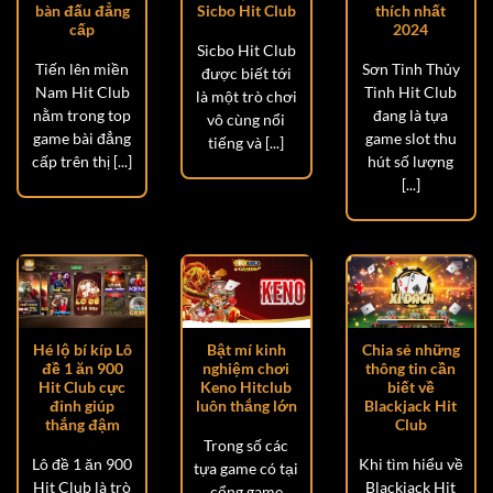
bàn đấu đẳng
Sicbo Hit Club
thích nhất
cấp
2024
Sicbo Hit Club
Tiến lên miền
Sơn Tinh Thủy
được biết tới
Nam Hit Club
Tinh Hit Club
là một trò chơi
nằm trong top
đang là tựa
vô cùng nổi
game bài đẳng
game slot thu
tiếng và [...]
cấp trên thị [...]
hút số lượng
[...]
Hé lộ bí kíp Lô
Bật mí kinh
Chia sẻ những
đề 1 ăn 900
nghiệm chơi
thông tin cần
Hit Club cực
Keno Hitclub
biết về
đỉnh giúp
luôn thắng lớn
Blackjack Hit
thắng đậm
Club
Trong số các
Lô đề 1 ăn 900
Khi tìm hiểu về
tựa game có tại
Hit Club là trò
Blackjack Hit
cổng game