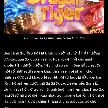
Giới thiệu tựa game rồng hổ tại Hit Club
Bên cạnh đó, rồng hổ Hit Club còn sở hữu tỷ lệ trả thưởng
cực cao, qua đó giúp anh em dễ dàng kiếm về cho mình
khoản tiền thưởng lớn. Nếu như so sánh rồng hổ cùng với
một số những tựa game khác thì anh em sẽ nhanh chóng
nhận ra được sự khác biệt rõ rệt.
Kể từ lúc bắt đầu ván bài
rồng hổ anh em cược thủ đã được các Dealer tiếp đón rất
tận tình và hỗ trợ trong mọi tình huống anh em cần. Theo đó,
người sở hữu số điểm cao nhất trong game bài rồng hổ thì sẽ
là người giành được chiến thắng chung cuộc của trò chơi
này.