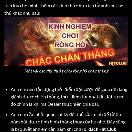
tích lũy cho mình thêm các kiến thức hữu ích từ anh em cao
thủ khác như sau:
Một vài các thủ thuật chơi rồng hổ chắc thắng
Anh em nên tận dụng thời điểm đặt cược để giúp dễ dàng
giành được chiến thắng, thời điểm tốt nhất để đặt cược
đó chính là khi mà Dealer thực hiện chia bài.
Anh em cần phải quan sát kỹ đối thủ của mình để từ đó
nắm bắt được tình hình thắng thua của họ nhé. Đây cũng
là bí quyết anh em cần nắm khi chơi
xì dách Hit Club
.