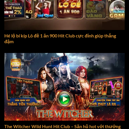
Hé lộ bí kíp Lô đề 1 ăn 900 Hit Club cực đỉnh giúp thắng
đậm
The Witcher Wild Hunt Hit Club – Săn hũ hot với thưởng