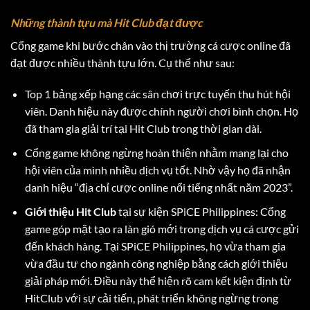
Những thành tựu mà Hit Club đạt được
Cổng game khi bước chân vào thị trường cá cược online đã
đạt được nhiều thành tựu lớn. Cụ thể như sau:
Top 1 bảng xếp hạng các sân chơi trực tuyến thu hút hội
viên. Danh hiệu này được chính người chơi bình chọn. Họ
đã tham gia giải trí tại Hit Club trong thời gian dài.
Cổng game không ngừng hoàn thiện nhằm mang lại cho
hội viên của mình nhiều dịch vụ tốt. Nhờ vậy họ đã nhận
danh hiệu “địa chỉ cược online nổi tiếng nhất năm 2023”.
Giới thiệu Hit Club
tại sự kiện SPiCE Philippines: Cổng
game góp mặt tạo ra làn gió mới trong dịch vụ cá cược gửi
đến khách hàng. Tại SPiCE Philippines, họ vừa tham gia
vừa đầu tư cho ngành công nghiệp bằng cách giới thiệu
giải pháp mới. Điều này thể hiện rõ cam kết kiện định từ
HitClub với sự cải tiến, phát triển không ngừng trong