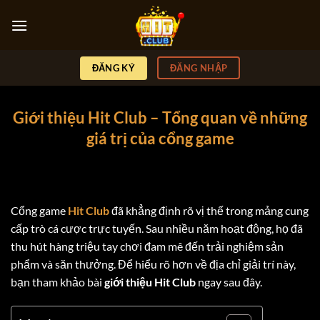
Skip
to
content
ĐĂNG KÝ
ĐĂNG NHẬP
Giới thiệu Hit Club – Tổng quan về những
giá trị của cổng game
Cổng game
Hit Club
đã khẳng định rõ vị thế trong mảng cung
cấp trò cá cược trực tuyến. Sau nhiều năm hoạt động, họ đã
thu hút hàng triệu tay chơi đam mê đến trải nghiệm sản
phẩm và săn thưởng. Để hiểu rõ hơn về địa chỉ giải trí này,
bạn tham khảo bài
giới thiệu Hit Club
ngay sau đây.