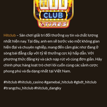
Hitclub
– Sân chơi giải trí đổi thưởng uy tín và chất lượng
nhất hiện nay. Tại đây, anh em sẽ bước vào một không gian
hiện đại và chuyên nghiệp, mang đến cảm giác như đang ở
sòng bài đẳng cấp với tỷ lệ thưởng cực kỳ hấp dẫn. Với
phương thức đăng ký và cách nạp rút vô cùng đơn giản. Hãy
chinh phục hàng loạt trò chơi lôi cuốn cùng các sảnh cược
phong phú và đa dạng nhất tại Việt Nam.
#hitclub #hitclub_casino #gamebai_hitclub #gbdt_hitclub
#trangchu_hitclub #hitclub_dangky