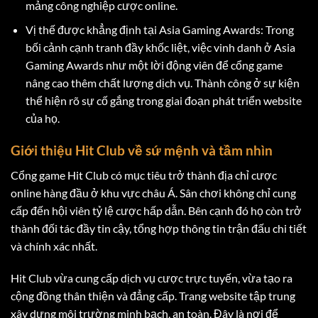
mảng công nghiệp cược online.
Vị thế được khẳng định tại Asia Gaming Awards: Trong
bối cảnh cạnh tranh đầy khốc liệt, việc vinh danh ở Asia
Gaming Awards như một lời động viên để cổng game
nâng cao thêm chất lượng dịch vụ. Thành công ở sự kiện
thể hiện rõ sự cố gắng trong giai đoạn phát triển website
của họ.
Giới thiệu Hit Club về sứ mệnh và tầm nhìn
Cổng game Hit Club có mục tiêu trở thành địa chỉ cược
online hàng đầu ở khu vực châu Á. Sân chơi không chỉ cung
cấp đến hội viên tỷ lệ cược hấp dẫn. Bên cạnh đó họ còn trở
thành đối tác đầy tin cậy, tổng hợp thông tin trận đấu chi tiết
và chính xác nhất.
Hit Club vừa cung cấp dịch vụ cược trực tuyến, vừa tạo ra
cộng đồng thân thiện và đẳng cấp. Trang website tập trung
xây dựng môi trường minh bạch, an toàn. Đây là nơi để