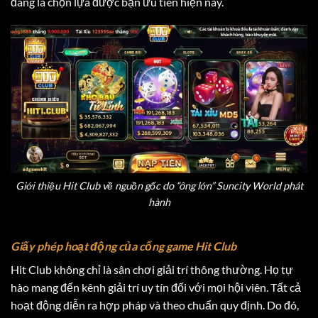
đáng là chọn lựa được bạn ưu tiên hiện nay.
Giới thiệu Hit Club về nguồn gốc do “ông lớn” Suncity World phát
hành
Giấy phép hoạt động của cổng game Hit Club
Hit Club không chỉ là sân chơi giải trí thông thường. Họ tự
hào mang đến kênh giải trí uy tín đối với mọi hội viên. Tất cả
hoạt động diễn ra hợp pháp và theo chuẩn quy định. Do đó,