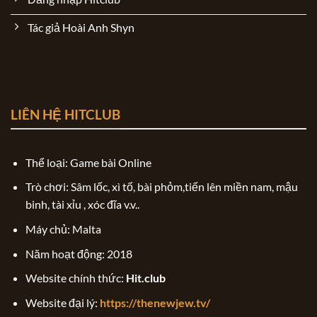
Tác giả Hoài Anh Shyn
LIÊN HỆ HITCLUB
Thể loại: Game bài Online
Trò chơi: Sâm lốc, xì tố, bài phỏm,tiến lên miền nam, mậu
binh, tài xỉu , xóc đĩa v.v..
Máy chủ: Malta
Năm hoạt động: 2018
Website chính thức:
Hit.club
Website đại lý:
https://thenewjew.tv/