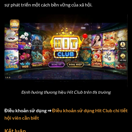
sự phát triển một cách bền vững của xã hội.
Định hướng thương hiệu Hit Club trên thị trường
Điều khoản sử dụng
⇒
Điều khoản sử dụng Hit Club chi tiết
hội viên cần biết
Kết luận