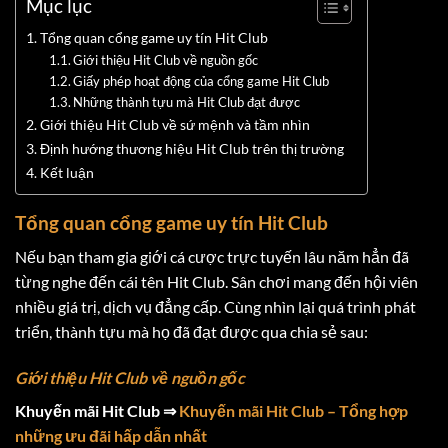
Mục lục
Tổng quan cổng game uy tín Hit Club
Giới thiệu Hit Club về nguồn gốc
Giấy phép hoạt động của cổng game Hit Club
Những thành tựu mà Hit Club đạt được
Giới thiệu Hit Club về sứ mệnh và tầm nhìn
Định hướng thương hiệu Hit Club trên thị trường
Kết luận
Tổng quan cổng game uy tín Hit Club
Nếu bạn tham gia giới cá cược trực tuyến lâu năm hẳn đã
từng nghe đến cái tên Hit Club. Sân chơi mang đến hội viên
nhiều giá trị, dịch vụ đẳng cấp. Cùng nhìn lại quá trình phát
triển, thành tựu mà họ đã đạt được qua chia sẻ sau:
Giới thiệu Hit Club về nguồn gốc
Khuyến mãi Hit Club
⇒
Khuyến mãi Hit Club – Tổng hợp
những ưu đãi hấp dẫn nhất