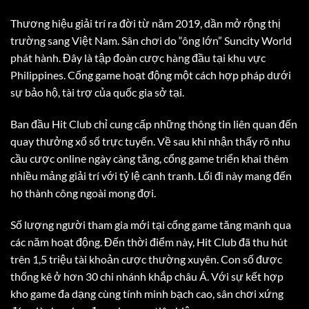
Thương hiệu giải trí ra đời từ năm 2019, dần mở rộng thị
trường sang Việt Nam. Sân chơi do “ông lớn” Suncity World
phát hành. Đây là tập đoàn cược hàng đầu tại khu vực
Philippines. Cổng game hoạt động một cách hợp pháp dưới
sự bảo hộ, tài trợ của quốc gia sở tại.
Ban đầu Hit Club chỉ cung cấp những thông tin liên quan đến
quay thưởng xổ số trực tuyến. Về sau khi nhận thấy rõ nhu
cầu cược online ngày càng tăng, cổng game triển khai thêm
nhiều mảng giải trí với tỷ lệ cạnh tranh. Lối đi này mang đến
họ thành công ngoài mong đợi.
Số lượng người tham gia mới tại cổng game tăng mạnh qua
các năm hoạt động. Đến thời điểm này, Hit Club đã thu hút
trên 1,5 triệu tài khoản cược thường xuyên. Con số được
thống kê ở hơn 30 chi nhánh khắp châu Á. Với sự kết hợp
kho game đa dạng cùng tính minh bạch cao, sân chơi xứng