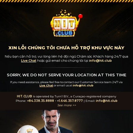
XIN LỖI CHÚNG TÔI CHƯA HỖ TRỢ KHU VỰC NÀY
Nếu bạn cần hỗ trợ, vui lòng liên hệ đội ngũ Chăm sóc Khách hàng 24/7
qua
Live Chat
hoặc gửi email cho chúng tôi tại
info@hit.club
SORRY, WE DO NOT SERVE YOUR LOCATION AT THIS TIME
If you need assistance, please feel free to contact our Customer Service team 24/7
via
Live Chat
or email us at
info@hit.club
HIT.CLUB
is operated by Turn1 B.V., a Curaçao-registered company
Phone:
+84.338.35.8888
-
+1.646.357.8777
| Email:
info@hit.club
See more >>